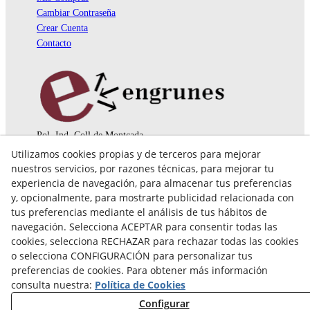
Cambiar Contraseña
Crear Cuenta
Contacto
Pol. Ind. Coll de Montcada
Cr. Roca Plana, 14-16
Utilizamos cookies propias y de terceros para mejorar
08110 Montcada i Reixac (Barcelona)
nuestros servicios, por razones técnicas, para mejorar tu
935 829 999
engrunes@engrunes.org
experiencia de navegación, para almacenar tus preferencias
y, opcionalmente, para mostrarte publicidad relacionada con
tus preferencias mediante el análisis de tus hábitos de
navegación. Selecciona ACEPTAR para consentir todas las
cookies, selecciona RECHAZAR para rechazar todas las cookies
o selecciona CONFIGURACIÓN para personalizar tus
preferencias de cookies. Para obtener más información
consulta nuestra:
Política de Cookies
Configurar