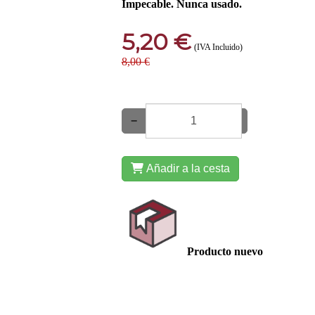
Impecable. Nunca usado.
5,20 €
(IVA Incluido)
8,00 €
−
+
Añadir a la cesta
Producto nuevo