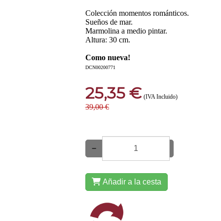
Colección momentos románticos.
Sueños de mar.
Marmolina a medio pintar.
Altura: 30 cm.
Como nueva!
DCN00200771
25,35 €
(IVA Incluido)
39,00 €
−
+
Añadir a la cesta