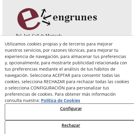
Pol. Ind. Coll de Montcada
Cr. Roca Plana, 14-16
Utilizamos cookies propias y de terceros para mejorar
08110 Montcada i Reixac (Barcelona)
nuestros servicios, por razones técnicas, para mejorar tu
935 829 999
engrunes@engrunes.org
experiencia de navegación, para almacenar tus preferencias
y, opcionalmente, para mostrarte publicidad relacionada con
tus preferencias mediante el análisis de tus hábitos de
navegación. Selecciona ACEPTAR para consentir todas las
cookies, selecciona RECHAZAR para rechazar todas las cookies
o selecciona CONFIGURACIÓN para personalizar tus
preferencias de cookies. Para obtener más información
consulta nuestra:
Política de Cookies
Configurar
Rechazar