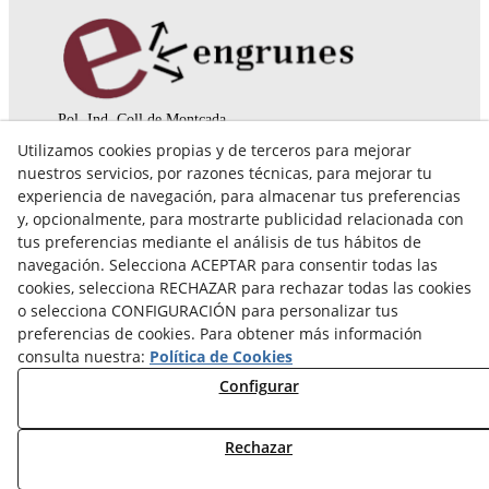
Pol. Ind. Coll de Montcada
Cr. Roca Plana, 14-16
Utilizamos cookies propias y de terceros para mejorar
08110 Montcada i Reixac (Barcelona)
nuestros servicios, por razones técnicas, para mejorar tu
935 829 999
engrunes@engrunes.org
experiencia de navegación, para almacenar tus preferencias
y, opcionalmente, para mostrarte publicidad relacionada con
tus preferencias mediante el análisis de tus hábitos de
navegación. Selecciona ACEPTAR para consentir todas las
cookies, selecciona RECHAZAR para rechazar todas las cookies
o selecciona CONFIGURACIÓN para personalizar tus
preferencias de cookies. Para obtener más información
consulta nuestra:
Política de Cookies
Configurar
Rechazar