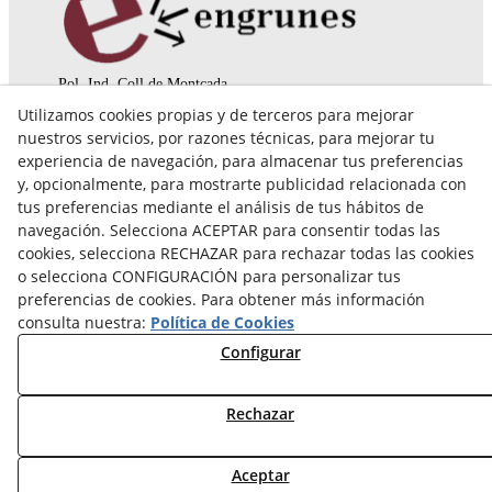
Pol. Ind. Coll de Montcada
Cr. Roca Plana, 14-16
Utilizamos cookies propias y de terceros para mejorar
08110 Montcada i Reixac (Barcelona)
nuestros servicios, por razones técnicas, para mejorar tu
935 829 999
engrunes@engrunes.org
experiencia de navegación, para almacenar tus preferencias
y, opcionalmente, para mostrarte publicidad relacionada con
tus preferencias mediante el análisis de tus hábitos de
navegación. Selecciona ACEPTAR para consentir todas las
cookies, selecciona RECHAZAR para rechazar todas las cookies
o selecciona CONFIGURACIÓN para personalizar tus
preferencias de cookies. Para obtener más información
consulta nuestra:
Política de Cookies
Configurar
Rechazar
© 08/2026 FUNDACIÓ PRIVADA ENGRUNES - Todos los
Aceptar
derechos reservados.