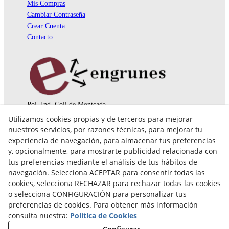
Mis Compras
Cambiar Contraseña
Crear Cuenta
Contacto
Pol. Ind. Coll de Montcada
Cr. Roca Plana, 14-16
Utilizamos cookies propias y de terceros para mejorar
08110 Montcada i Reixac (Barcelona)
nuestros servicios, por razones técnicas, para mejorar tu
935 829 999
engrunes@engrunes.org
experiencia de navegación, para almacenar tus preferencias
y, opcionalmente, para mostrarte publicidad relacionada con
tus preferencias mediante el análisis de tus hábitos de
navegación. Selecciona ACEPTAR para consentir todas las
cookies, selecciona RECHAZAR para rechazar todas las cookies
o selecciona CONFIGURACIÓN para personalizar tus
preferencias de cookies. Para obtener más información
consulta nuestra:
Política de Cookies