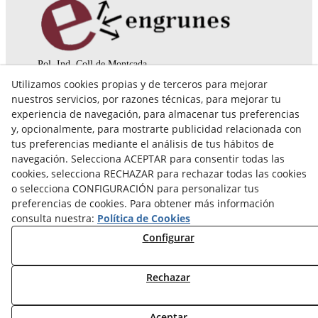
Pol. Ind. Coll de Montcada
Cr. Roca Plana, 14-16
Utilizamos cookies propias y de terceros para mejorar
08110 Montcada i Reixac (Barcelona)
nuestros servicios, por razones técnicas, para mejorar tu
935 829 999
engrunes@engrunes.org
experiencia de navegación, para almacenar tus preferencias
y, opcionalmente, para mostrarte publicidad relacionada con
tus preferencias mediante el análisis de tus hábitos de
navegación. Selecciona ACEPTAR para consentir todas las
cookies, selecciona RECHAZAR para rechazar todas las cookies
o selecciona CONFIGURACIÓN para personalizar tus
preferencias de cookies. Para obtener más información
consulta nuestra:
Política de Cookies
Configurar
Rechazar
© 08/2026 FUNDACIÓ PRIVADA ENGRUNES - Todos los
Aceptar
derechos reservados.