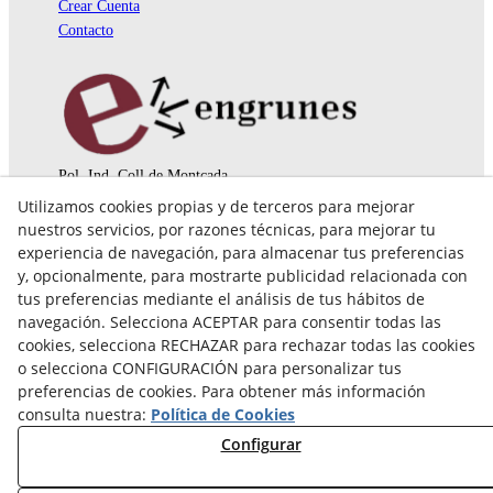
Crear Cuenta
Contacto
Pol. Ind. Coll de Montcada
Cr. Roca Plana, 14-16
Utilizamos cookies propias y de terceros para mejorar
08110 Montcada i Reixac (Barcelona)
nuestros servicios, por razones técnicas, para mejorar tu
935 829 999
engrunes@engrunes.org
experiencia de navegación, para almacenar tus preferencias
y, opcionalmente, para mostrarte publicidad relacionada con
tus preferencias mediante el análisis de tus hábitos de
navegación. Selecciona ACEPTAR para consentir todas las
cookies, selecciona RECHAZAR para rechazar todas las cookies
o selecciona CONFIGURACIÓN para personalizar tus
preferencias de cookies. Para obtener más información
consulta nuestra:
Política de Cookies
Configurar