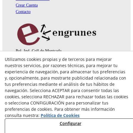
Crear Cuenta
Contacto
Pol. Ind. Coll de Montcada
Cr. Roca Plana, 14-16
Utilizamos cookies propias y de terceros para mejorar
08110 Montcada i Reixac (Barcelona)
nuestros servicios, por razones técnicas, para mejorar tu
935 829 999
engrunes@engrunes.org
experiencia de navegación, para almacenar tus preferencias
y, opcionalmente, para mostrarte publicidad relacionada con
tus preferencias mediante el análisis de tus hábitos de
navegación. Selecciona ACEPTAR para consentir todas las
cookies, selecciona RECHAZAR para rechazar todas las cookies
o selecciona CONFIGURACIÓN para personalizar tus
preferencias de cookies. Para obtener más información
consulta nuestra:
Política de Cookies
Configurar