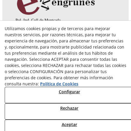
Pol. Ind. Coll de Montcada
Cr. Roca Plana, 14-16
Utilizamos cookies propias y de terceros para mejorar
08110 Montcada i Reixac (Barcelona)
nuestros servicios, por razones técnicas, para mejorar tu
935 829 999
engrunes@engrunes.org
experiencia de navegación, para almacenar tus preferencias
y, opcionalmente, para mostrarte publicidad relacionada con
tus preferencias mediante el análisis de tus hábitos de
navegación. Selecciona ACEPTAR para consentir todas las
cookies, selecciona RECHAZAR para rechazar todas las cookies
o selecciona CONFIGURACIÓN para personalizar tus
preferencias de cookies. Para obtener más información
consulta nuestra:
Política de Cookies
Configurar
Rechazar
© 08/2026 FUNDACIÓ PRIVADA ENGRUNES - Todos los
Aceptar
derechos reservados.