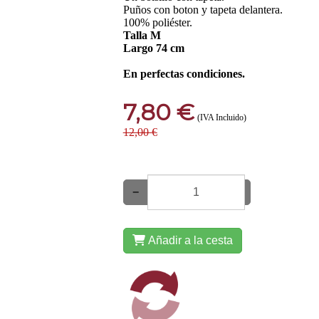
Puños con boton y tapeta delantera.
100% poliéster.
Talla M
Largo 74 cm
En perfectas condiciones.
7,80 €
(IVA Incluido)
12,00 €
−
+
Añadir a la cesta