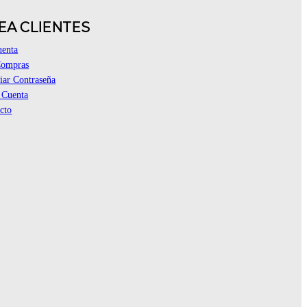
EA CLIENTES
uenta
Compras
ar Contraseña
 Cuenta
cto