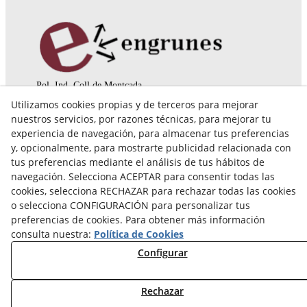
Pol. Ind. Coll de Montcada
Cr. Roca Plana, 14-16
Utilizamos cookies propias y de terceros para mejorar
08110 Montcada i Reixac (Barcelona)
nuestros servicios, por razones técnicas, para mejorar tu
935 829 999
engrunes@engrunes.org
experiencia de navegación, para almacenar tus preferencias
y, opcionalmente, para mostrarte publicidad relacionada con
tus preferencias mediante el análisis de tus hábitos de
navegación. Selecciona ACEPTAR para consentir todas las
cookies, selecciona RECHAZAR para rechazar todas las cookies
o selecciona CONFIGURACIÓN para personalizar tus
preferencias de cookies. Para obtener más información
consulta nuestra:
Política de Cookies
Configurar
Rechazar