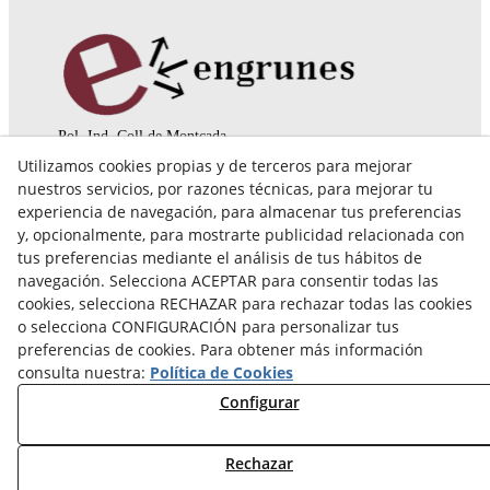
Pol. Ind. Coll de Montcada
Cr. Roca Plana, 14-16
Utilizamos cookies propias y de terceros para mejorar
08110 Montcada i Reixac (Barcelona)
nuestros servicios, por razones técnicas, para mejorar tu
935 829 999
engrunes@engrunes.org
experiencia de navegación, para almacenar tus preferencias
y, opcionalmente, para mostrarte publicidad relacionada con
tus preferencias mediante el análisis de tus hábitos de
navegación. Selecciona ACEPTAR para consentir todas las
cookies, selecciona RECHAZAR para rechazar todas las cookies
o selecciona CONFIGURACIÓN para personalizar tus
preferencias de cookies. Para obtener más información
consulta nuestra:
Política de Cookies
Configurar
Rechazar