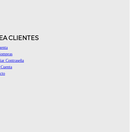
EA CLIENTES
uenta
Compras
ar Contraseña
 Cuenta
cto