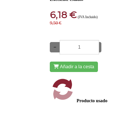
6,18 €
(IVA Incluido)
9,50 €
−
+
Añadir a la cesta
Producto usado