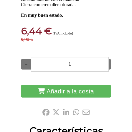
Cierra con cremallera dorada.
En muy buen estado.
6,44 €
(IVA Incluido)
9,90 €
−
+
Añadir a la cesta
Compártelo:
Características