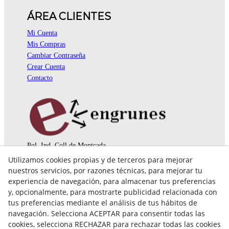
ÁREA CLIENTES
Mi Cuenta
Mis Compras
Cambiar Contraseña
Crear Cuenta
Contacto
Pol. Ind. Coll de Montcada
Cr. Roca Plana, 14-16
Utilizamos cookies propias y de terceros para mejorar
08110 Montcada i Reixac (Barcelona)
nuestros servicios, por razones técnicas, para mejorar tu
935 829 999
engrunes@engrunes.org
experiencia de navegación, para almacenar tus preferencias
y, opcionalmente, para mostrarte publicidad relacionada con
tus preferencias mediante el análisis de tus hábitos de
navegación. Selecciona ACEPTAR para consentir todas las
cookies, selecciona RECHAZAR para rechazar todas las cookies