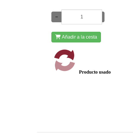
−
+
Añadir a la cesta
Producto usado