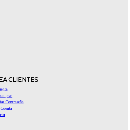
EA CLIENTES
uenta
Compras
ar Contraseña
 Cuenta
cto