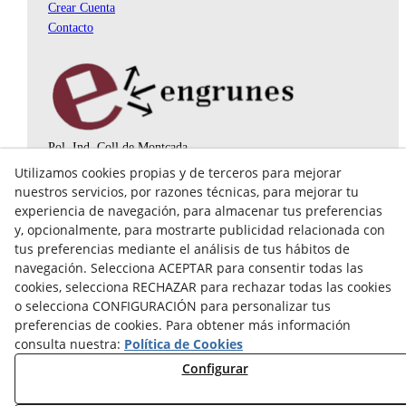
Crear Cuenta
Contacto
Pol. Ind. Coll de Montcada
Cr. Roca Plana, 14-16
Utilizamos cookies propias y de terceros para mejorar
08110 Montcada i Reixac (Barcelona)
nuestros servicios, por razones técnicas, para mejorar tu
935 829 999
engrunes@engrunes.org
experiencia de navegación, para almacenar tus preferencias
y, opcionalmente, para mostrarte publicidad relacionada con
tus preferencias mediante el análisis de tus hábitos de
navegación. Selecciona ACEPTAR para consentir todas las
cookies, selecciona RECHAZAR para rechazar todas las cookies
o selecciona CONFIGURACIÓN para personalizar tus
preferencias de cookies. Para obtener más información
consulta nuestra:
Política de Cookies
Configurar