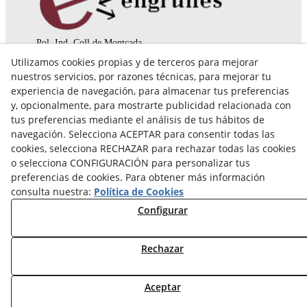
Pol. Ind. Coll de Montcada
Cr. Roca Plana, 14-16
Utilizamos cookies propias y de terceros para mejorar
08110 Montcada i Reixac (Barcelona)
nuestros servicios, por razones técnicas, para mejorar tu
935 829 999
engrunes@engrunes.org
experiencia de navegación, para almacenar tus preferencias
y, opcionalmente, para mostrarte publicidad relacionada con
tus preferencias mediante el análisis de tus hábitos de
navegación. Selecciona ACEPTAR para consentir todas las
cookies, selecciona RECHAZAR para rechazar todas las cookies
o selecciona CONFIGURACIÓN para personalizar tus
preferencias de cookies. Para obtener más información
consulta nuestra:
Política de Cookies
Configurar
Rechazar
© 08/2026 FUNDACIÓ PRIVADA ENGRUNES - Todos los
Aceptar
derechos reservados.